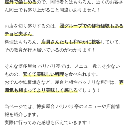
屋外で楽しめる
ので、同行者とはもちろん、近くのお客さ
ん同士でも盛り上がること間違いありません！
お店を切り盛りするのは、
照グループでの修行経験もある
チョピ夫さん
。
料理はもちろん、
店員さんたちも和やかに接客
していて、
その教育が行き届いているのがわかります！
そんな博多屋台 バリバリ亭では、メニュー数こそ少ない
ものの、
安くて美味しい料理
を食べられます。
おでんや鉄板焼きなど、屋台と相性バッチリな料理は、
雰
囲気も相まってより美味しく感じる
でしょう！
当ページでは、博多屋台 バリバリ亭のメニューや店舗情
報を紹介します。
実際に行ってみた感想も伝えていきます！