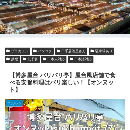
バンコクのお酒や日系居酒屋情報を伝える！
バンラオ！
プラカノン
バンコク
日系居酒屋さん
駐車場あり
禁煙
低予算
日本人対応
日本語対応
【博多屋台 バリバリ亭】屋台風店舗で食
べる安旨料理はバリ楽しい！【オンヌッ
ト】
プラカノン