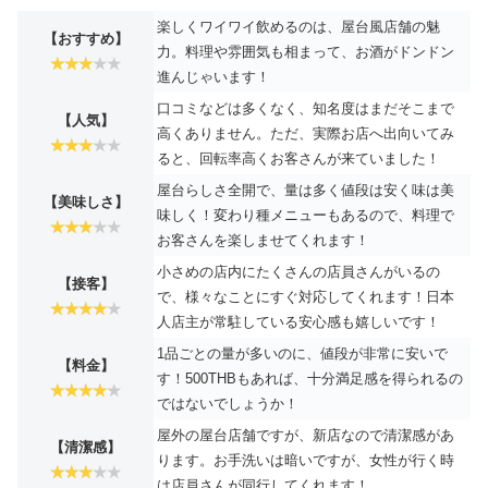
楽しくワイワイ飲めるのは、屋台風店舗の魅
【おすすめ】
力。料理や雰囲気も相まって、お酒がドンドン
進んじゃいます！
口コミなどは多くなく、知名度はまだそこまで
【人気】
高くありません。ただ、実際お店へ出向いてみ
ると、回転率高くお客さんが来ていました！
屋台らしさ全開で、量は多く値段は安く味は美
【美味しさ】
味しく！変わり種メニューもあるので、料理で
お客さんを楽しませてくれます！
小さめの店内にたくさんの店員さんがいるの
【接客】
で、様々なことにすぐ対応してくれます！日本
人店主が常駐している安心感も嬉しいです！
1品ごとの量が多いのに、値段が非常に安いで
【料金】
す！500THBもあれば、十分満足感を得られるの
ではないでしょうか！
屋外の屋台店舗ですが、新店なので清潔感があ
【清潔感】
ります。お手洗いは暗いですが、女性が行く時
は店員さんが同行してくれます！