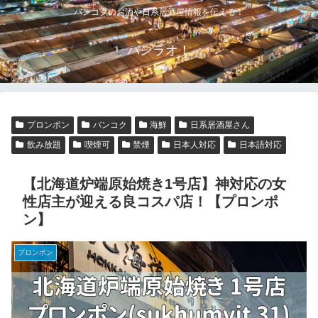
バンコクのお酒や日系居酒屋情報を伝える！
バンラオ！
プロンポン
バンコク
海鮮
日系居酒屋さん
飲み放題
喫煙可
禁煙
日本人対応
日本語対応
【北海道炉端原始焼き1号店】神対応の女
性店主が迎える良コスパ店！【プロンポ
ン】
プロンポン