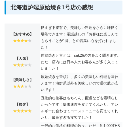
北海道炉端原始焼き1号店の感想
良すぎる接客で、美味しい料理をさらに味良く
【おすすめ】
堪能できます！電話越しの「お客様に楽しんで
もらうことが1番」との言葉に心を打たれまし
た！
原始焼きと言えば、suk26の方をよく聞きます。
【人気】
ただ、店内には日本人のお客さんが多く入って
いました！
原始焼きを筆頭に、多くの美味しい料理を味わ
【美味しさ】
えます！海鮮系以外も美味しいので選択肢が広
いです！
直接的な接客はもちろん、配慮なども素晴らし
【接客】
かったです！提供速度を変えてくれたり、アレ
ルギーに合わせてコースメニューを変えてくれ
たり、最高すぎる接客でした！
一般的な価格の料理の数々。ただ、約1,000THB