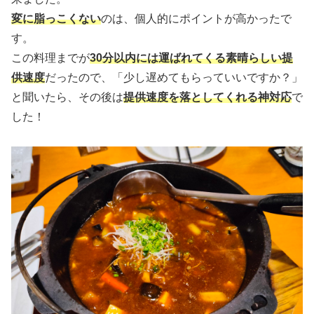
変に脂っこくない
のは、個人的にポイントが高かったで
す。
この料理までが
30分以内には運ばれてくる素晴らしい提
供速度
だったので、「少し遅めてもらっていいですか？」
と聞いたら、その後は
提供速度を落としてくれる神対応
で
した！