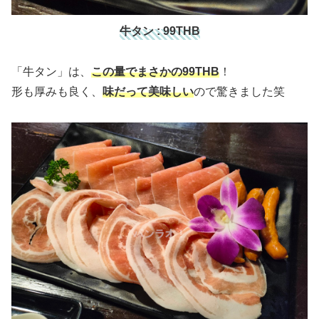
牛タン : 99THB
「牛タン」は、
この量でまさかの99THB
！
形も厚みも良く、
味だって美味しい
ので驚きました笑