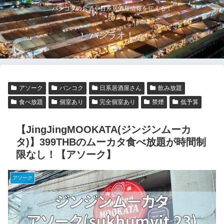
バンコクのお酒や日系居酒屋情報を伝える！
バンラオ！
アソーク
バンコク
日系居酒屋さん
飲み放題
食べ放題
個室あり
完全個室あり
禁煙
低予算
【JingJingMOOKATA(ジンジンムーカ
タ)】399THBのムーカタ食べ放題が時間制
限なし！【アソーク】
アソーク