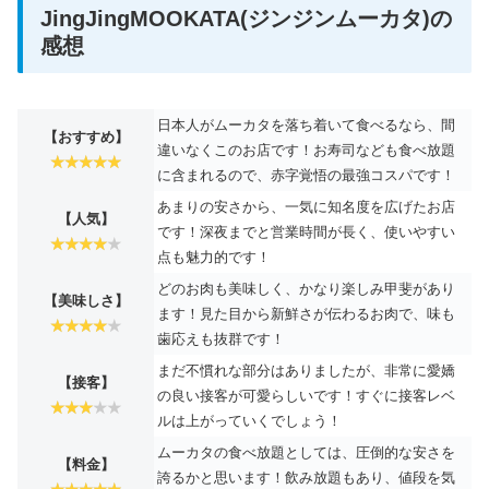
JingJingMOOKATA(ジンジンムーカタ)の
感想
日本人がムーカタを落ち着いて食べるなら、間
【おすすめ】
違いなくこのお店です！お寿司なども食べ放題
に含まれるので、赤字覚悟の最強コスパです！
あまりの安さから、一気に知名度を広げたお店
【人気】
です！深夜までと営業時間が長く、使いやすい
点も魅力的です！
どのお肉も美味しく、かなり楽しみ甲斐があり
【美味しさ】
ます！見た目から新鮮さが伝わるお肉で、味も
歯応えも抜群です！
まだ不慣れな部分はありましたが、非常に愛嬌
【接客】
の良い接客が可愛らしいです！すぐに接客レベ
ルは上がっていくでしょう！
ムーカタの食べ放題としては、圧倒的な安さを
【料金】
誇るかと思います！飲み放題もあり、値段を気