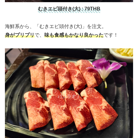
むきエビ頭付き(大) : 79THB
海鮮系から、「むきエビ頭付き(大)」を注文。
身がプリプリ
で、
味も食感もかなり良かった
です！