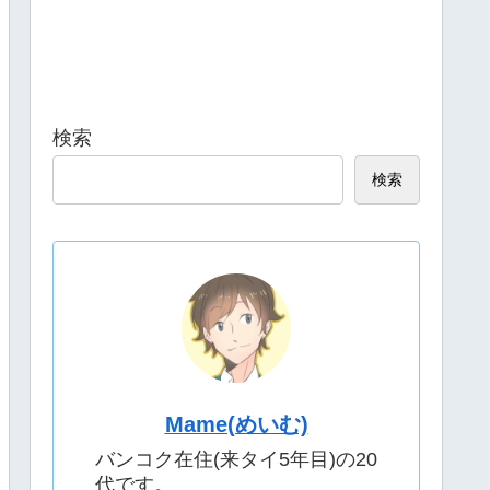
検索
検索
Mame(めいむ)
バンコク在住(来タイ5年目)の20
代です。