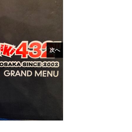
次へ
次へ