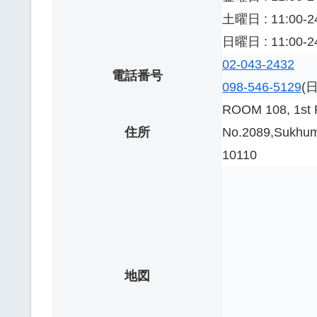
土曜日 : 11:00-2
日曜日 : 11:00-2
02-043-2432
電話番号
098-546-5129
(
ROOM 108, 1st F
住所
No.2089,Sukhum
10110
地図