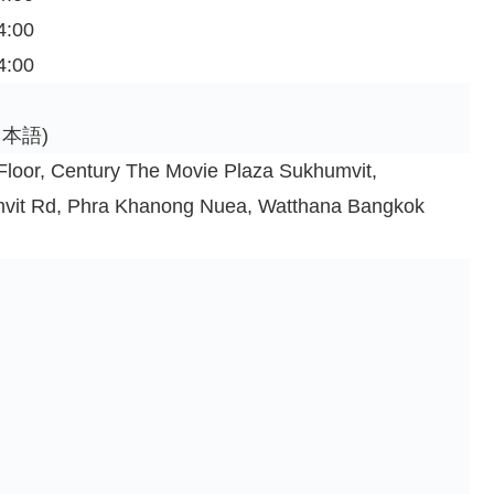
4:00
4:00
日本語)
loor, Century The Movie Plaza Sukhumvit,
vit Rd, Phra Khanong Nuea, Watthana Bangkok