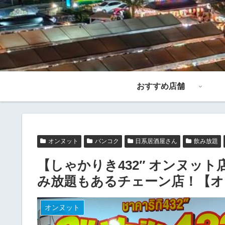
おすすめ店舗
オンヌット
バンコク
日系居酒屋さん
飲み放題
【しゃかりき432″ オンヌッ
み放題もあるチェーン店！【オ
オンヌット