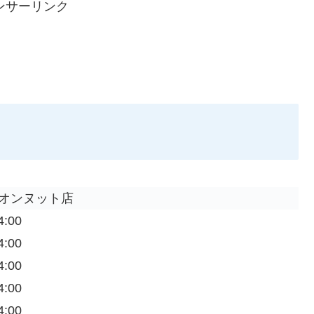
ンサーリンク
″ オンヌット店
4:00
4:00
4:00
4:00
4:00