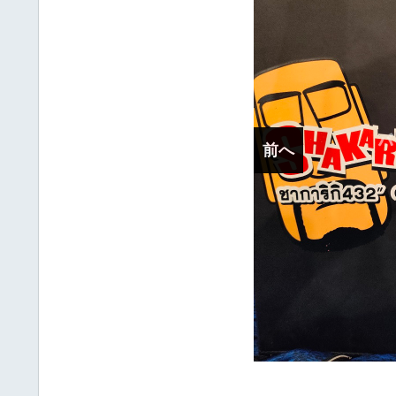
前へ
前へ